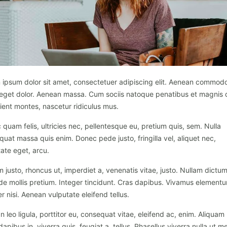
 ipsum dolor sit amet, consectetuer adipiscing elit. Aenean commod
a eget dolor. Aenean massa. Cum sociis natoque penatibus et magnis 
ient montes, nascetur ridiculus mus.
quam felis, ultricies nec, pellentesque eu, pretium quis, sem. Nulla
uat massa quis enim. Donec pede justo, fringilla vel, aliquet nec,
ate eget, arcu.
m justo, rhoncus ut, imperdiet a, venenatis vitae, justo. Nullam dictum 
de mollis pretium. Integer tincidunt. Cras dapibus. Vivamus element
 nisi. Aenean vulputate eleifend tellus.
 leo ligula, porttitor eu, consequat vitae, eleifend ac, enim. Aliquam
dapibus in, viverra quis, feugiat a, tellus. Phasellus viverra nulla ut m