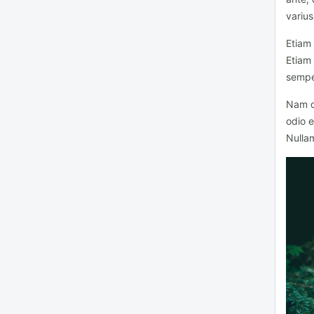
varius
Etiam 
Etiam
sempe
Nam qu
odio e
Nullam