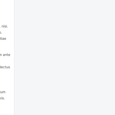
nisi.
o.
itae
m ante
 lectus
ulum
is.