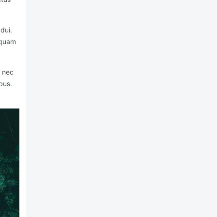
 dui.
 quam
s nec
bus.