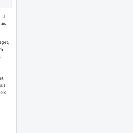
lia
Duis
eget,
um
i.
et,
sus.
orci.