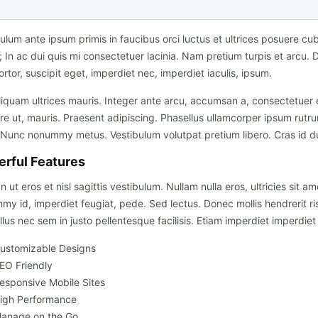
ulum ante ipsum primis in faucibus orci luctus et ultrices posuere cubi
 In ac dui quis mi consectetuer lacinia. Nam pretium turpis et arcu. 
ortor, suscipit eget, imperdiet nec, imperdiet iaculis, ipsum.
iquam ultrices mauris. Integer ante arcu, accumsan a, consectetuer 
e ut, mauris. Praesent adipiscing. Phasellus ullamcorper ipsum rutr
 Nunc nonummy metus. Vestibulum volutpat pretium libero. Cras id du
rful Features
 ut eros et nisl sagittis vestibulum. Nullam nulla eros, ultricies sit am
y id, imperdiet feugiat, pede. Sed lectus. Donec mollis hendrerit ri
lus nec sem in justo pellentesque facilisis. Etiam imperdiet imperdiet 
ustomizable Designs
EO Friendly
esponsive Mobile Sites
igh Performance
anage on the Go