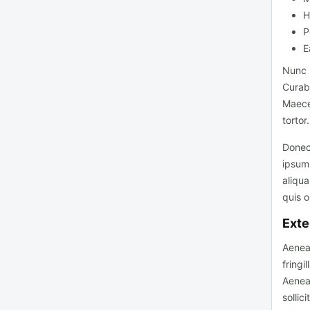
H
P
E
Nunc n
Curabi
Maece
tortor.
Donec
ipsum 
aliqua
quis o
Exte
Aenea
fringi
Aenea
sollic