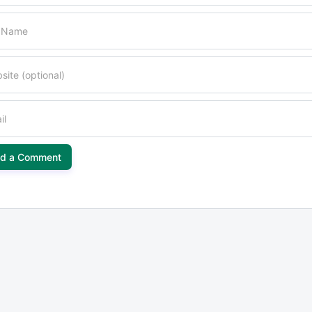
l Name
site (optional)
il