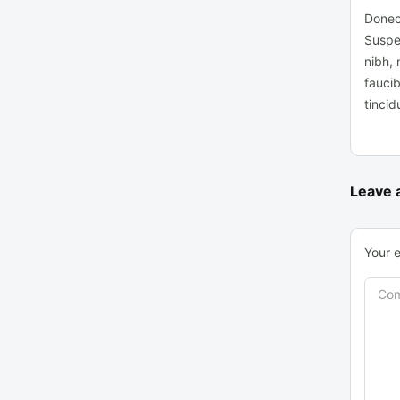
Donec 
Suspe
nibh, 
faucib
tincid
Leave 
Your e
Co