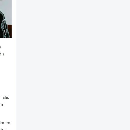
o
dis
felis
um
 lorem
etus