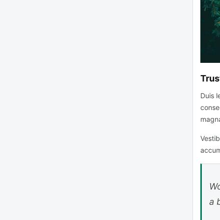
Trus
Duis l
conse
magna 
Vesti
accums
Wo
a 