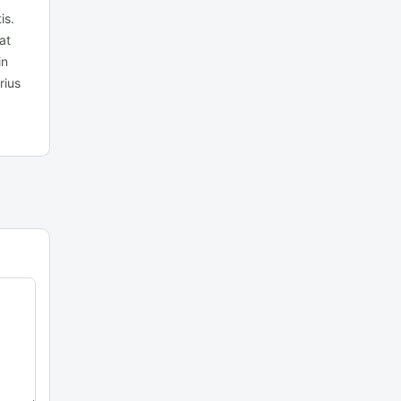
is.
at
in
rius