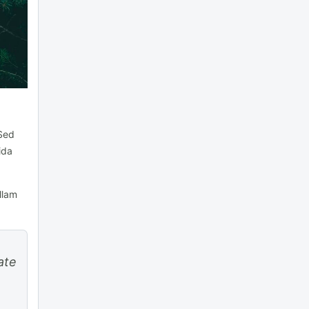
 Sed
ida
llam
ate