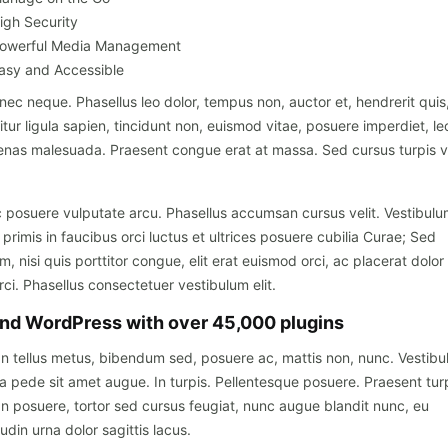
igh Security
owerful Media Management
asy and Accessible
ec neque. Phasellus leo dolor, tempus non, auctor et, hendrerit quis, 
tur ligula sapien, tincidunt non, euismod vitae, posuere imperdiet, le
nas malesuada. Praesent congue erat at massa. Sed cursus turpis v
 posuere vulputate arcu. Phasellus accumsan cursus velit. Vestibulu
primis in faucibus orci luctus et ultrices posuere cubilia Curae; Sed
m, nisi quis porttitor congue, elit erat euismod orci, ac placerat dolor
rci. Phasellus consectetuer vestibulum elit.
nd WordPress with over 45,000 plugins
n tellus metus, bibendum sed, posuere ac, mattis non, nunc. Vestib
lla pede sit amet augue. In turpis. Pellentesque posuere. Praesent turp
n posuere, tortor sed cursus feugiat, nunc augue blandit nunc, eu
itudin urna dolor sagittis lacus.