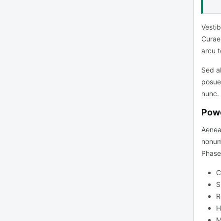
Vestib
Curae;
arcu t
Sed al
posuer
nunc.
Powe
Aenean
nonumm
Phasel
C
S
R
H
M