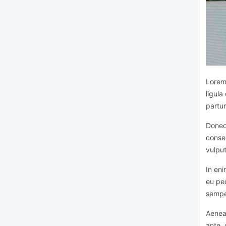
Lorem
ligul
partur
Donec 
conseq
vulput
In eni
eu pe
semper
Aenean
ante, 