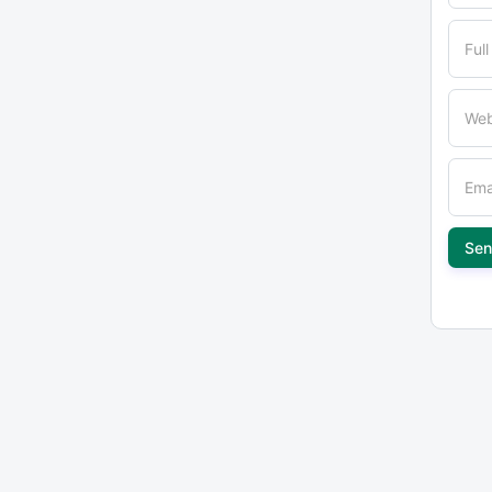
Ful
Web
Ema